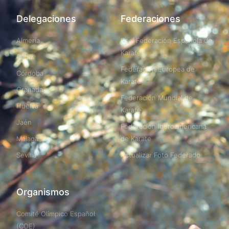
Delegaciones
Federaciones
Almería
Real Federación Española de
Karate
Cádiz
Federación Europea de
Córdoba
Karate
Granada
Federación Mundial de
Huelva
Karate
Jaén
Federación Iberoamericana
Málaga
de Karate
Sevilla
Actualizar Foto Federado
Organismos
Comité Olímpico Español
(COE)